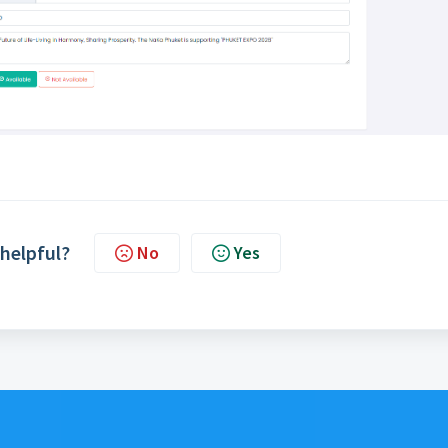
 helpful?
No
Yes