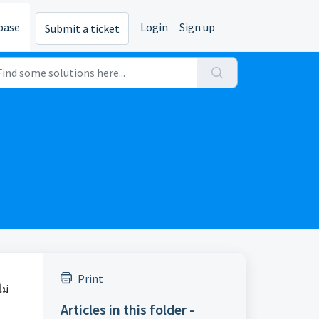
base
Login
Sign up
Submit a ticket
Print
ม่
Articles in this folder -