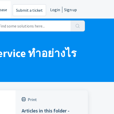
base
Login
Sign up
Submit a ticket
ervice ทำอย่างไร
Print
Articles in this folder -